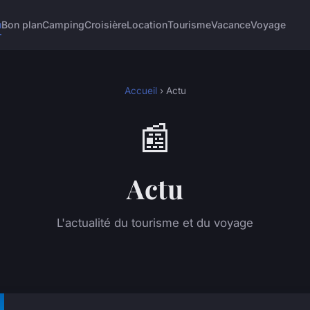
u
Bon plan
Camping
Croisière
Location
Tourisme
Vacance
Voyage
Accueil
› Actu
📰
Actu
L'actualité du tourisme et du voyage