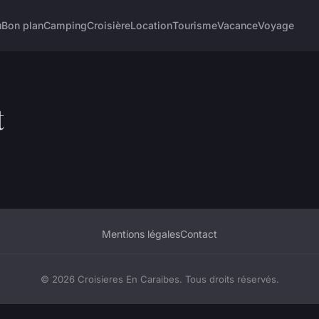
u
Bon plan
Camping
Croisière
Location
Tourisme
Vacance
Voyage
t
Mentions légales
Contact
© 2026 Croisieres En Caraibes. Tous droits réservés.